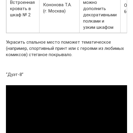
Встроенная
можно
Кононова Т.А.
От
кровать в
дополнить
(г. Москва)
600
шкаф № 2
декоративными
полками и
узким шкафом
Украсить спальное место поможет тематическое
(например, спортивный принт или с героями из любимых
комиксов) стеганое покрывало.
“Дуэт-8”