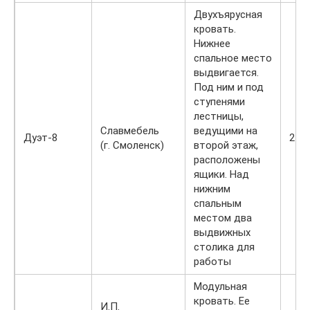
Двухъярусная
кровать.
Нижнее
спальное место
выдвигается.
Под ним и под
ступенями
лестницы,
Славмебель
ведущими на
Дуэт-8
215
(г. Смоленск)
второй этаж,
расположены
ящики. Над
нижним
спальным
местом два
выдвижных
столика для
работы
Модульная
кровать. Ее
И.П.