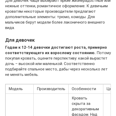
Для девочек чаще выбирают яркие жизнерадостные или
нежные оттенки, романтичное оформление. К девичьим
кроватям некоторые производители предлагают
дополнительные элементы: трюмо, комоды. Для
мальчиков берут модели более лаконичного внешнего
вида.
Для девочек
Годам к 12-14 девочки достигают роста, примерно
соответствующего их взрослому состоянию.
Потому
покупая кровать, оцените перспективу: какой вырастет
дочь – высокой или маленькой. Соответственно
подбирайте спальное место, дабы через несколько лет
не менять мебель.
Модель
Производитель
Особенности
Цена,
Кровать
скрыта за
декоративным
фасадом. Над