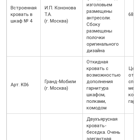
изголовьем
Встроенная
И.П. Кононова
размещены
кровать в
Т.А.
6895
антресоли.
шкаф № 4
(г. Москва)
Сбоку
размещены
полочки
оригинального
дизайна
Откидная
кровать с
Цена
возможностью
от р
Гранд-Мобили
дополнения
спал
Арт. K06
(г. Москва)
гарнитура
мест
шкафом,
комп
полками,
гарн
комодом
Двухъярусная
кровать-
беседка. Очень
элегантная