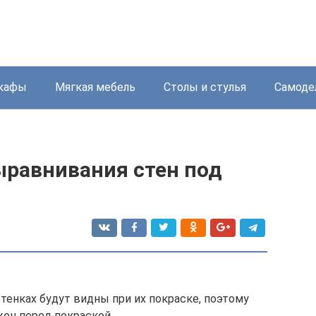
кафы
Мягкая мебель
Столы и стулья
Самоде
ыравнивания стен под
енках будут видны при их покраске, поэтому
ен перед покраской.