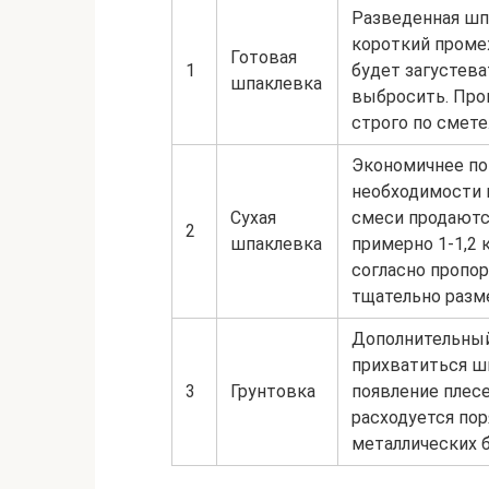
Разведенная шп
короткий проме
Готовая
1
будет загустева
шпаклевка
выбросить. Про
строго по смете
Экономичнее по
необходимости 
Сухая
смеси продаются
2
шпаклевка
примерно 1-1,2 
согласно пропор
тщательно разм
Дополнительный
прихватиться ш
3
Грунтовка
появление плесе
расходуется пор
металлических б