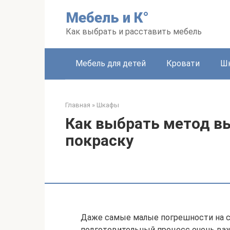
Перейти
Мебель и К°
к
контенту
Как выбрать и расставить мебель
Мебель для детей
Кровати
Ш
Главная
»
Шкафы
Как выбрать метод в
покраску
Даже самые малые погрешности на ст
подготовительный процесс очень важ