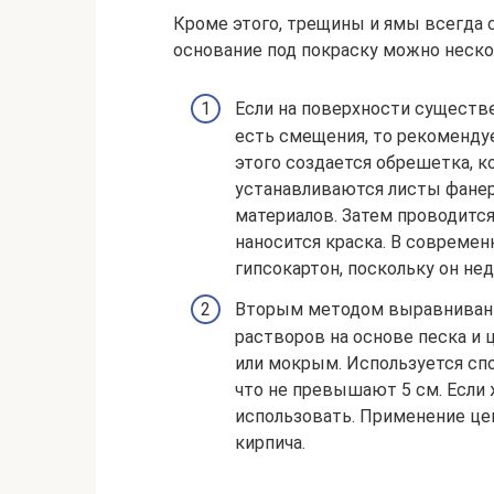
Кроме этого, трещины и ямы всегда
основание под покраску можно неск
Если на поверхности существе
есть смещения, то рекоменду
этого создается обрешетка, к
устанавливаются листы фанер
материалов. Затем проводитс
наносится краска. В совреме
гипсокартон, поскольку он нед
Вторым методом выравнивани
растворов на основе песка и
или мокрым. Используется спо
что не превышают 5 см. Если 
использовать. Применение це
кирпича.