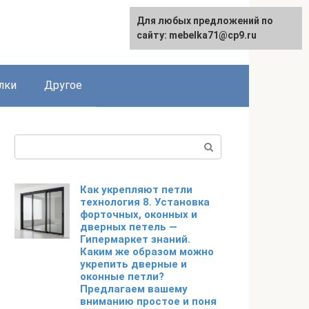
Для любых предложений по
сайту: mebelka71@cp9.ru
лки
Другое
Поиск:
Как укрепляют петли
технология 8. Установка
форточных, оконных и
дверных петель —
Гипермаркет знаний.
Каким же образом можно
укрепить дверные и
оконные петли?
Предлагаем вашему
вниманию простое и поня