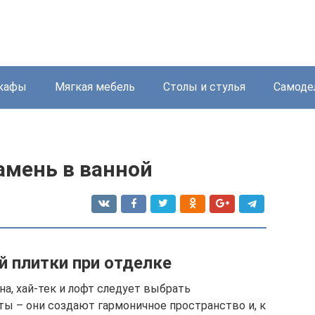
кафы
Мягкая мебель
Столы и стулья
Самоде
амень в ванной
й плитки при отделке
а, хай-тек и лофт следует выбрать
ы – они создают гармоничное пространство и, к