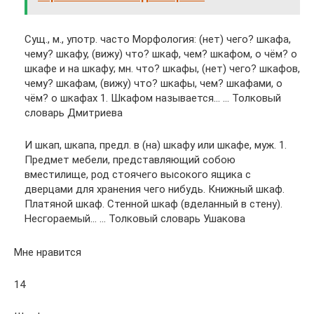
Сущ., м., употр. часто Морфология: (нет) чего? шкафа,
чему? шкафу, (вижу) что? шкаф, чем? шкафом, о чём? о
шкафе и на шкафу; мн. что? шкафы, (нет) чего? шкафов,
чему? шкафам, (вижу) что? шкафы, чем? шкафами, о
чём? о шкафах 1. Шкафом называется… … Толковый
словарь Дмитриева
И шкап, шкапа, предл. в (на) шкафу или шкафе, муж. 1.
Предмет мебели, представляющий собою
вместилище, род стоячего высокого ящика с
дверцами для хранения чего нибудь. Книжный шкаф.
Платяной шкаф. Стенной шкаф (вделанный в стену).
Несгораемый… … Толковый словарь Ушакова
Мне нравится
14