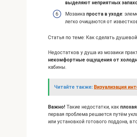
выделяют неприятных запах
Мозаика
проста в уходе
: эле
легко очищаются от известков
Статья по теме: Как сделать душево
Недостатков у душа из мозаики прак
некомфортные ощущения от холод
кабины.
Читайте также:
Визуализация инт
Важно!
Такие недостатки, как
плохая
первая проблема решается путём укл
или установкой готового поддона, вт