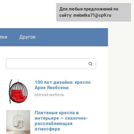
Для любых предложений по
сайту: mebelka71@cp9.ru
лки
Другое
Поиск:
100 лет дизайна: кресло
Арне Якобсена
Мягкая мебель
Плетеные кресла в
интерьере — сказочно-
расслабляющая
атмосфера