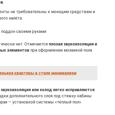
ов
.
менты не требовательны к моющим средствам и
ого налёта.
й поддон своими руками
тически нет. Отмечается
плохая звукоизоляция и
ных элементов
при оформлении мозаикой пола
ерьера квартиры в стиле минимализм
 звукоизоляция или холод легко исправляются
:
адки дополнительного слоя под стяжку кабины
орая — установкой системы «тёплый пол».