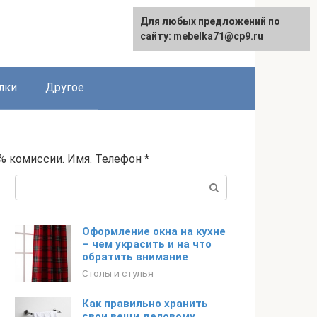
Для любых предложений по
сайту: mebelka71@cp9.ru
лки
Другое
% комиссии. Имя. Телефон *
Поиск:
Оформление окна на кухне
– чем украсить и на что
обратить внимание
Столы и стулья
Как правильно хранить
свои вещи деловому