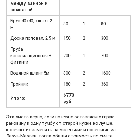
между ванной и
комнатой
Брус 40х40, хлыст 2
80
1
80
м
Доска половая, 2,5 м
150
2
300
Труба
канализационная +
700
1
700
фитинги
Водяной шланг 5м
800
2
1600
Тройник
180
2
360
6770
Итого:
руб.
Эта смета верна, если на кухне оставляем старую
раковину и одну тумбу от старой кухни, но лучше,
конечно, их заменить на маленькие и новенькие из
Леруа-Мерлен, тогда общая стоимость по смете