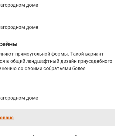
 загородном доме
 загородном доме
сейны
лняют прямоугольной формы. Такой вариант
тся в общий ландшафтный дизайн приусадебного
авнению со своими собратьями более
 загородном доме
рованс