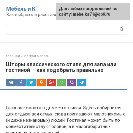
Перейти
Мебель и К°
Для любых предложений по
к
Как выбрать и расставить мебель
сайту: mebelka71@cp9.ru
контенту
Поиск:
Главная
»
Мягкая мебель
Шторы классического стиля для зала или
гостиной — как подобрать правильно
Главная комната в доме – гостиная. Здесь собирается
для отдыха вся семья, сюда приглашают малознакомых
(и даже незнакомых) людей. Гостиная может быть по
совместительству столовой, а в малогабаритных
квартирах даже спальней.