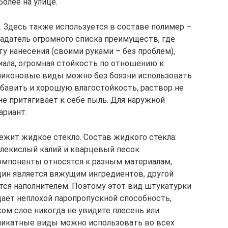
более на улице.
 Здесь также используется в составе полимер –
адатель огромного списка преимуществ, где
у нанесения (своими руками – без проблем),
ала, огромная стойкость по отношению к
ликоновые виды можно без боязни использовать
обавить и хорошую влагостойкость, раствор не
не притягивает к себе пыль. Для наружной
ариант.
ежит жидкое стекло. Состав жидкого стекла:
глекислый калий и кварцевый песок.
компоненты относятся к разным материалам,
ин является вяжущим ингредиентов, другой
тся наполнителем. Поэтому этот вид штукатурки
дает неплохой паропропускной способность,
ком слое никогда не увидите плесень или
ликатные виды можно использовать во всех