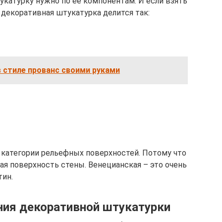
катурку нужно по ее компонентам. И если взять
о декоративная штукатурка делится так:
 стиле прованс своими руками
к категории рельефных поверхностей. Потому что
ая поверхность стены. Венецианская – это очень
тин.
ния декоративной штукатурки