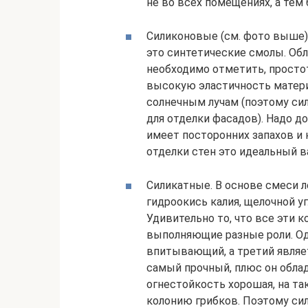
не во всех помещениях, а тем 
Силиконовые (см. фото выше).
это синтетические смолы. Обл
необходимо отметить, простот
высокую эластичность матери
солнечным лучам (поэтому си
для отделки фасадов). Надо д
имеет посторонних запахов и 
отделки стен это идеальный в
Силикатные. В основе смеси л
гидроокись калия, щелочной у
Удивительно то, что все эти 
выполняющие разные роли. Од
впитывающий, а третий являе
самый прочный, плюс он обла
огнестойкость хорошая, на та
колонию грибков. Поэтому си