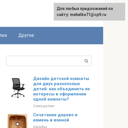
Для любых предложений по
сайту: mebelka71@cp9.ru
лки
Другое
Поиск:
Дизайн детской комнаты
для двух разнополых
детей: как объединить их
интересы в оформлении
одной комнаты?
Самоделки
Сочетание дерево и
камень в ванной
Шкафы